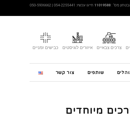
טחון מס' :
11019588
חייגו עכשיו: 054-2255441 | 050-5936662
ים
צרכים צבאיים
איזורים לוגיסטים
כבישים זמניים
והלים
שותפים
צור קשר
רכים מיוחדים