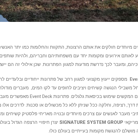
ם מיוחדים חולקים את אותם הרצונות, התקוות והחלומות כמו יתר האנשים
ע לאותם אירועים ומקומות יחד עם משפחותיהם וחבריהם, ולהיות שותפ
ם, ומעבר לכך נדרשת מודעות למגוון הפתרונות. שכן אילולי זה הם יישא
ve
E
מספקים ייעוץ מקצועי למגוון רחב של פתרונות ייחודיים ובלעדיים ל
ל משבילי הנגשה קשיחים ויציבים לחופים עד לקו המים, מעברים מודולרי
קשיחות באזורים המקשים שימוש
דרך, רציפה, וחלקה ככל שניתן ללא כל מכשולים או סכנות. לדרכים אלו מ
יבי מעבר לאנשים עם צרכים מיוחדים ובנויה מאריחי פלסטיק קשיחים ומו
מריקאי
SIGNATURE SYSTEM GROUP
יצרן חיפויי הרצפה הגדול בעול
מושלם להנגשת מקומות בעייתיים בעולם כולו.