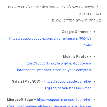
6.1 המשתמש רשאי לנהל או למחוק cookies בכל עת באמצעות
הגדרות הדפדפן.
6.2 להלן קישורים למדריכי יצרנים:
Google Chrome
–
https://support.google.com/chrome/answer/95647?
hl=iw
Mozilla Firefox
–
https://support.mozilla.org/he/kb/cookies-
information-websites-store-on-your-computer
Safari (Mac/iOS)
–
https://support.apple.com/he-
il/guide/safari/sfri11471/mac
Microsoft Edge
–
https://support.microsoft.com/he-
il/microsoft-edge/delete-cookies-in-microsoft-edge-