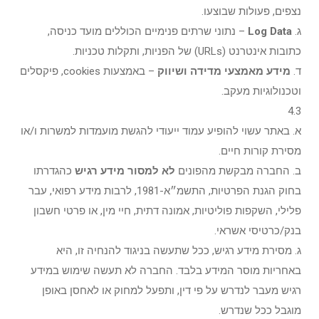
נצפים, פעולות שבוצעו.
ג.
Log Data
– נתוני שרתים פנימיים הכוללים מועד כניסה,
כתובות אינטרנט (URLs) של הפניות, ותקלות טכניות.
ד.
מידע מאמצעי מדידה ושיווק
– באמצעות cookies, פיקסלים
וטכנולוגיות מעקב.
4.3
א. באתר עשוי להופיע עמוד ייעודי להגשת מועמדות למשרות ו/או
מסירת קורות חיים.
ב. החברה מבקשת מהפונים
לא למסור מידע רגיש
כהגדרתו
בחוק הגנת הפרטיות, התשמ״א-1981, לרבות מידע רפואי, עבר
פלילי, השקפות פוליטיות, אמונה דתית, חיי מין, או פרטי חשבון
בנק/כרטיסי אשראי.
ג. מסירת מידע רגיש, ככל שתעשה בניגוד להנחיה זו, היא
באחריות מוסר המידע בלבד. החברה לא תעשה שימוש במידע
רגיש מעבר לנדרש על פי דין, ותפעל למחוק או לאחסן באופן
מוגבל ככל שנדרש.